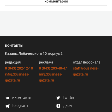
комментарии
контакты
Казань, Лобачевского 10, корпус 2
редакция
реклама
отдел персонала
8 (843) 202-12-10
8 (843) 203-48-47
staff@business-
info@business-
mir@business-
gazeta.ru
gazeta.ru
gazeta.ru
вконтакте
twitter
telegram
дзен