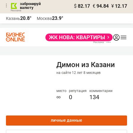
забронируй
$
82.17
€
94.84
¥
12.17
валюту
20.8°
23.9°
Казань
Москва
Димон из Казани
на сайте 12 лет 8 месяцев
место
репутация
комментарии
∞
0
134
личные данные