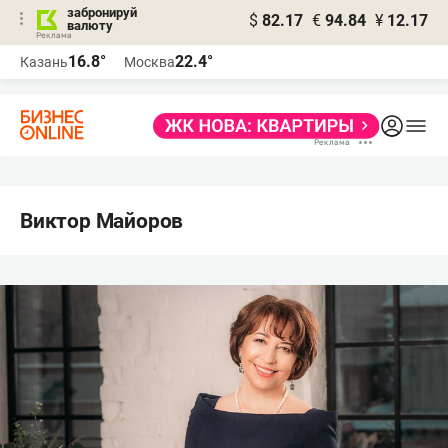
забронируй
$
82.17
€
94.84
¥
12.17
валюту
16.8°
22.4°
Казань
Москва
Виктор Майоров