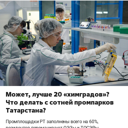
Может, лучше 20 «химградов»?
Что делать с сотней промпарков
Татарстана?
Промплощадки РТ заполнены всего на 60%,
резидентов переманивают ОЭЗы и ТОСЭРы,