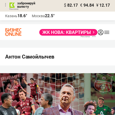
забронируй
$
82.17
€
94.84
¥
12.17
валюту
18.6°
22.5°
Казань
Москва
Антон Самойлычев