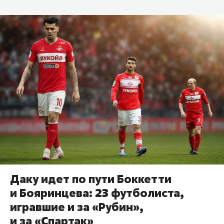
Даку идет по пути Боккетти
и Бояринцева: 23 футболиста,
игравшие и за «Рубин»,
и за «Спартак»