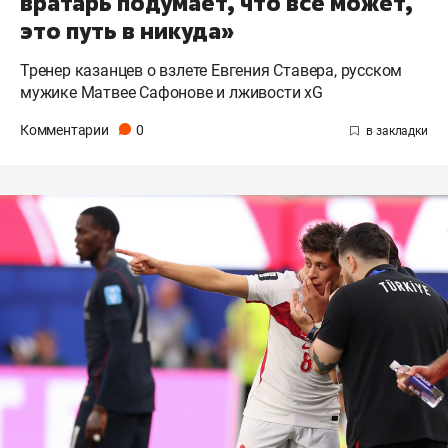
вратарь подумает, что все может,
это путь в никуда»
Тренер казанцев о взлете Евгения Ставера, русском
мужике Матвее Сафонове и лживости xG
Комментарии
0