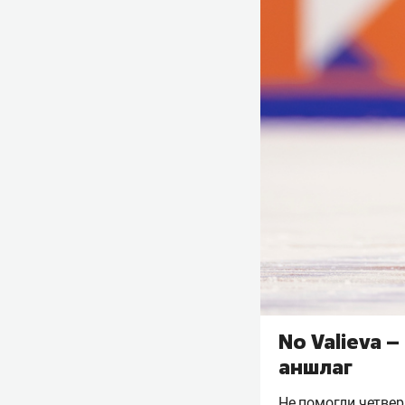
No Valieva 
аншлаг
Не помогли четвер