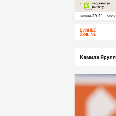
забронируй
валюту
29.2°
Казань
Моск
Камила Ярулл