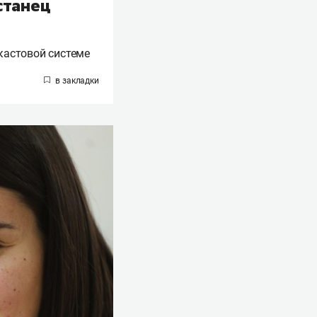
станец
кастовой системе