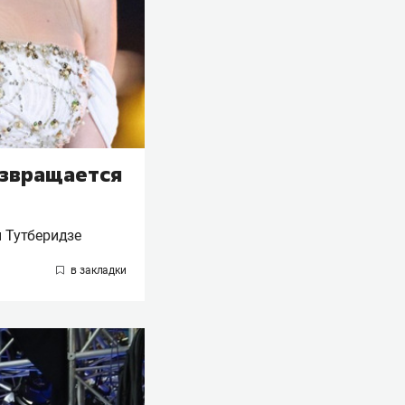
озвращается
ы Тутберидзе