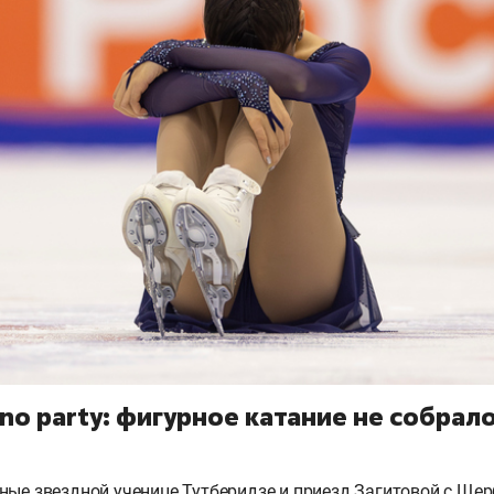
– no party: фигурное катание не собрал
ные звездной ученице Тутберидзе и приезд Загитовой с Ще