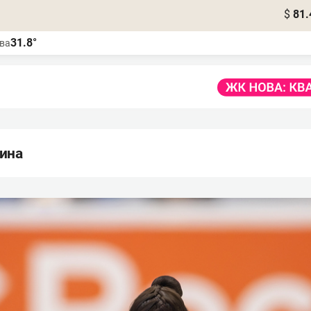
$
81.
31.8°
ва
ина