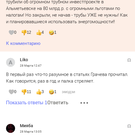
трубили об огромном трубном инвестпроекте в
Альметьевске на 80 млрд.р. с огромными льготами по
налогам! Но закрыли, не начав - трубы УЖЕ не нужны! Как
и планировавшиеся использовать энергомощности!!
0
12
4
1
К комментарию
Liko
28 Марта
12:47
В первый раз что-то разумное в статьях Грачева прочитал.
Как говорится, раз в год и палка стреляет.
0
11
3
1
эмодзи
Ответить
Показать ответы 1
Мияба
28 Марта
13:05