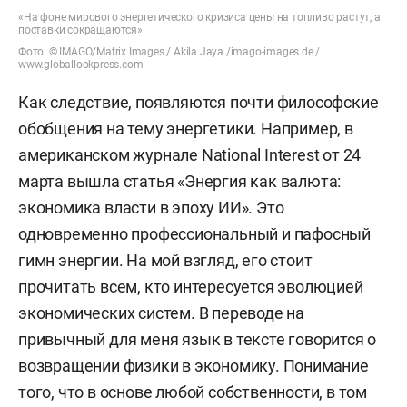
«На фоне мирового энергетического кризиса цены на топливо растут, а
поставки сокращаются»
Фото: © IMAGO/Matrix Images / Akila Jaya /imago-images.de /
www.globallookpress.com
Как следствие, появляются почти философские
обобщения на тему энергетики. Например, в
американском журнале National Interest от 24
марта вышла статья «Энергия как валюта:
экономика власти в эпоху ИИ». Это
одновременно профессиональный и пафосный
гимн энергии. На мой взгляд, его стоит
прочитать всем, кто интересуется эволюцией
экономических систем. В переводе на
привычный для меня язык в тексте говорится о
возвращении физики в экономику. Понимание
того, что в основе любой собственности, в том