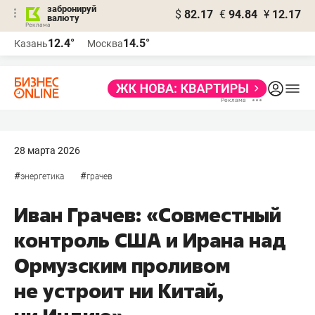
забронируй
$
82.17
€
94.84
¥
12.17
валюту
12.4°
14.5°
Казань
Москва
28 марта 2026
#
#
энергетика
грачев
Иван Грачев: «Совместный
контроль США и Ирана над
Ормузским проливом
не устроит ни Китай,