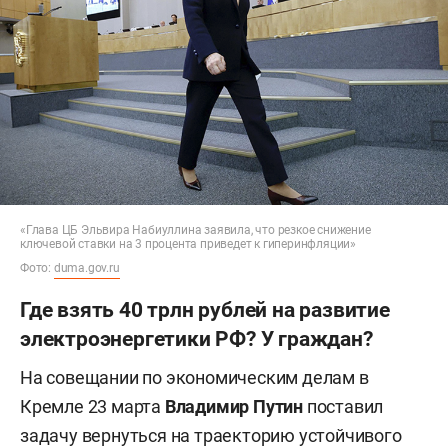
«Глава ЦБ Эльвира Набиуллина заявила, что резкое снижение
ключевой ставки на 3 процента приведет к гиперинфляции»
Фото:
duma.gov.ru
Где взять 40 трлн рублей на развитие
электроэнергетики РФ? У граждан?
На совещании по экономическим делам в
Кремле 23 марта
Владимир Путин
поставил
задачу вернуться на траекторию устойчивого