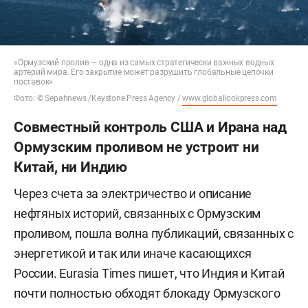
«Ормузский пролив — одна из самых стратегически важных водных
артерий мира. Его закрытие может разрушить глобальные цепочки
поставок»
Фото: © Sepahnews /Keystone Press Agency /
www.globallookpress.com
Совместный контроль США и Ирана над
Ормузским проливом не устроит ни
Китай, ни Индию
Через счета за электричество и описание
нефтяных историй, связанных с Ормузским
проливом, пошла волна публикаций, связанных с
энергетикой и так или иначе касающихся
России. Eurasia Times пишет, что Индия и Китай
почти полностью обходят блокаду Ормузского