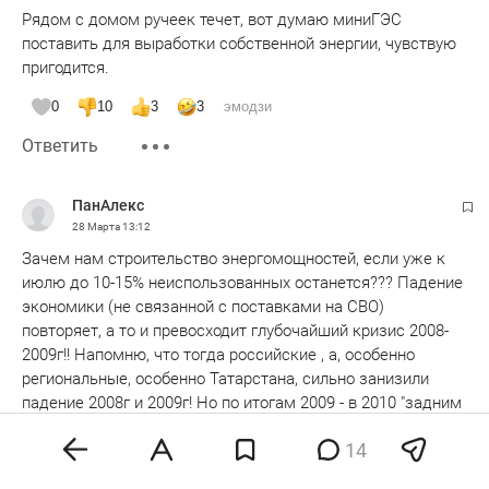
Рядом с домом ручеек течет, вот думаю миниГЭС
поставить для выработки собственной энергии, чувствую
пригодится.
0
10
3
3
эмодзи
Ответить
ПанАлекс
28 Марта
13:12
Зачем нам строительство энергомощностей, если уже к
июлю до 10-15% неиспользованных останется??? Падение
экономики (не связанной с поставками на СВО)
повторяет, а то и превосходит глубочайший кризис 2008-
2009г!! Напомню, что тогда российские , а, особенно
региональные, особенно Татарстана, сильно занизили
падение 2008г и 2009г! Но по итогам 2009 - в 2010 "задним
числом" резко ухудшили результаты 2008-2009 - в том
14
числе чтобы "улучшить итоги 2010-2011! И сейчас
Читать далее
полностью "принцип страуса" повторяется и в текущем