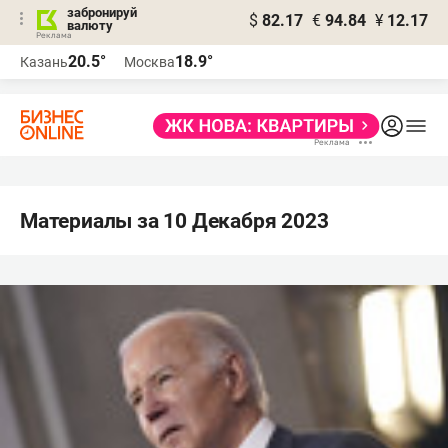
забронируй
$
82.17
€
94.84
¥
12.17
валюту
20.5°
18.9°
Казань
Москва
Материалы за 10 Декабря 2023