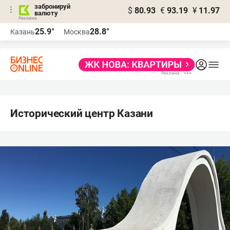
забронируй
$
80.93
€
93.19
¥
11.97
валюту
25.9°
28.8°
Казань
Москва
Исторический центр Казани