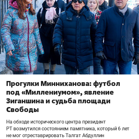
Прогулки Минниханова: футбол
под «Миллениумом», явление
Зиганшина и судьба площади
Свободы
На обходе исторического центра президент
РТ возмутился состоянием памятника, который 6 лет
не мог отреставрировать Талгат Абдуллин