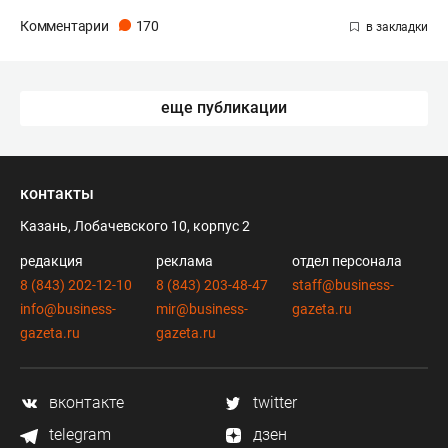
Комментарии
170
еще публикации
контакты
Казань, Лобачевского 10, корпус 2
редакция
реклама
отдел персонала
8 (843) 202-12-10
8 (843) 203-48-47
staff@business-
info@business-
mir@business-
gazeta.ru
gazeta.ru
gazeta.ru
вконтакте
twitter
telegram
дзен