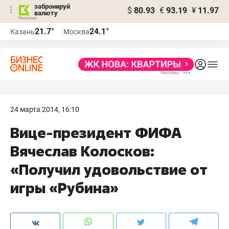
забронируй
$
80.93
€
93.19
¥
11.97
валюту
21.7°
24.1°
Казань
Москва
24 марта 2014, 16:10
Вице-президент ФИФА
Вячеслав Колосков:
«Получил удовольствие от
игры «Рубина»