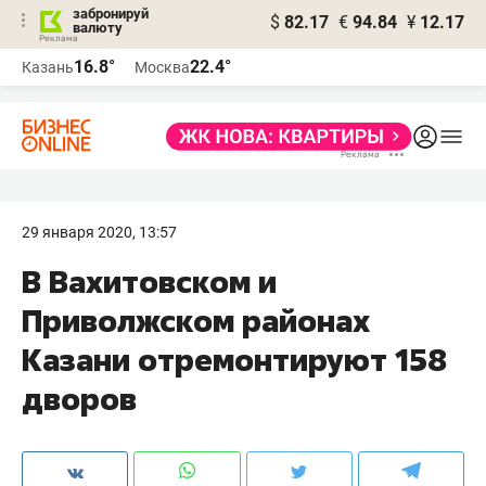
забронируй
$
82.17
€
94.84
¥
12.17
валюту
16.8°
22.4°
Казань
Москва
29 января 2020, 13:57
В Вахитовском и
Приволжском районах
Казани отремонтируют 158
дворов