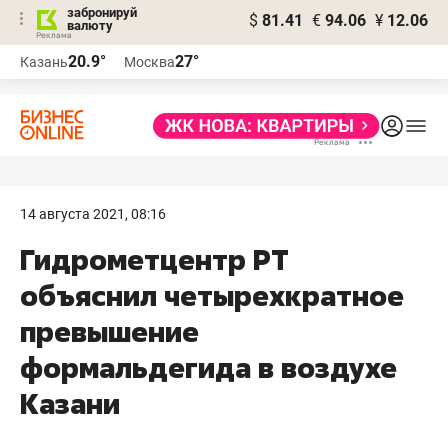
забронируй
$
81.41
€
94.06
¥
12.06
валюту
20.9°
27°
Казань
Москва
14 августа 2021, 08:16
Гидрометцентр РТ
объяснил четырехкратное
превышение
формальдегида в воздухе
Казани