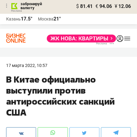
забронируй
$
81.41
€
94.06
¥
12.06
валюту
17.5°
21°
Казань
Москва
17 марта 2022, 10:57
В Китае официально
выступили против
антироссийских санкций
США