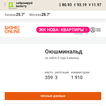
забронируй
$
80.93
€
93.19
¥
11.97
валюту
25.7°
28.7°
Казань
Москва
Оюшминальд
на сайте 4 года 4 месяца
место
репутация
комментарии
359
3
1 910
личные данные