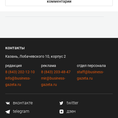
комментарии
контакты
Казань, Лобачевского 10, корпус 2
редакция
реклама
отдел персонала
8 (843) 202-12-10
8 (843) 203-48-47
staff@business-
info@business-
mir@business-
gazeta.ru
gazeta.ru
gazeta.ru
вконтакте
twitter
telegram
дзен