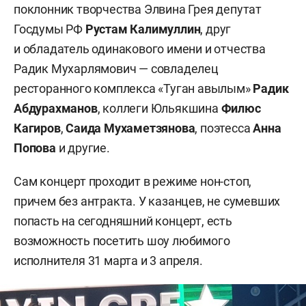
поклонник творчества Элвина Грея депутат
Госдумы РФ
Рустам Калимуллин
, друг
и обладатель одинакового имени и отчества
Радик Мухарлямович — совладелец
ресторанного комплекса «Туган авылым»
Радик
Абдурахманов
, коллеги Юльякшина
Филюс
Кагиров
,
Саида Мухаметзянова
, поэтесса
Анна
Попова
и другие.
Сам концерт проходит в режиме нон-стоп,
причем без антракта. У казанцев, не сумевших
попасть на сегодняшний концерт, есть
возможность посетить шоу любимого
исполнителя 31 марта и 3 апреля.