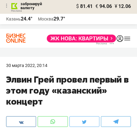
забронируй
$
81.41
€
94.06
¥
12.06
валюту
24.4°
29.7°
Казань
Москва
30 марта 2022, 20:14
Элвин Грей провел первый в
этом году «казанский»
концерт