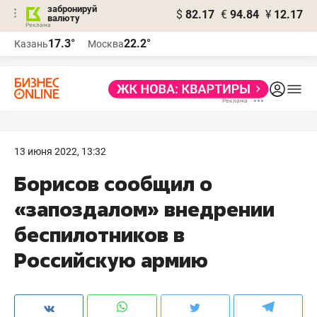
забронируй
$
82.17
€
94.84
¥
12.17
валюту
17.3°
22.2°
Казань
Москва
13 июня 2022, 13:32
Борисов сообщил о
«запоздалом» внедрении
беспилотников в
Российскую армию