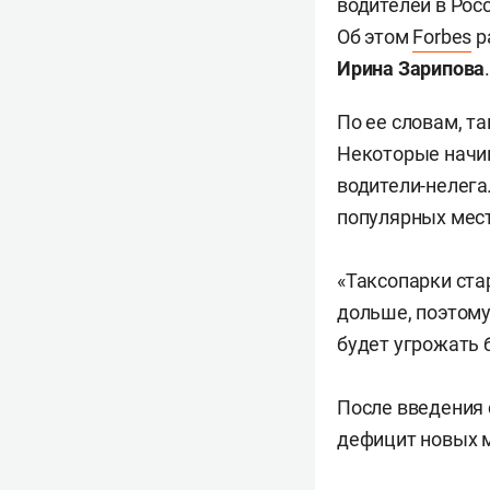
водителей в Росс
Об этом
Forbes
р
Ирина Зарипова
По ее словам, т
Некоторые начин
водители-нелега
популярных мест
«Таксопарки ста
дольше, поэтому
будет угрожать 
После введения 
дефицит новых м