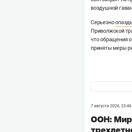
воздушной гава
Серьезно
опазд
Приволжской тра
что обращения о
приняты меры р
7 августа 2026, 23:46
ООН: Мир
трехлетн