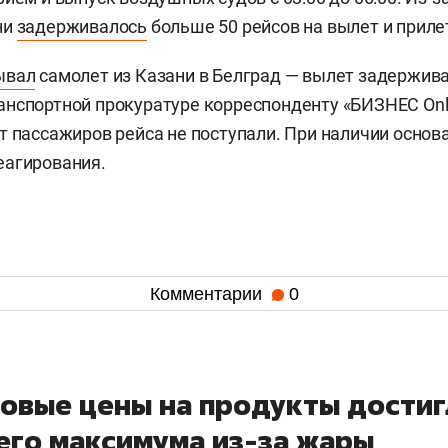
ни
задерживалось
больше 50 рейсов на вылет и приле
ывал
самолет из Казани в Белград — вылет задерживал
нспортной прокуратуре корреспонденту «БИЗНЕС Onli
т пассажиров рейса не поступали. При наличии основ
еагирования.
Комментарии
0
овые цены на продукты достиг
его максимума из-за жары