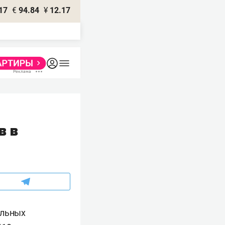
17
€
94.84
¥
12.17
в в
альных