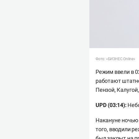
Фото: «БИЗНЕС Online»
Режим ввели в 0
работают штатно
Пензой, Калугой
UPD (03:14):
Небо
Накануне ночью 
того, вводили р
был закрыт на пр