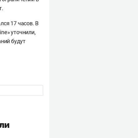
т.
ся 17 часов. В
ne» уточнили,
аний будут
ли