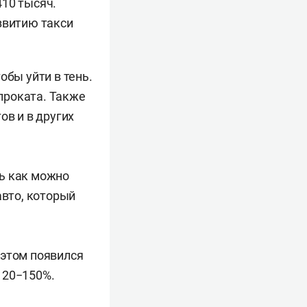
410 тысяч.
звитию такси
обы уйти в тень.
проката. Также
ов и в других
ь как можно
авто, который
 этом появился
120−150%.