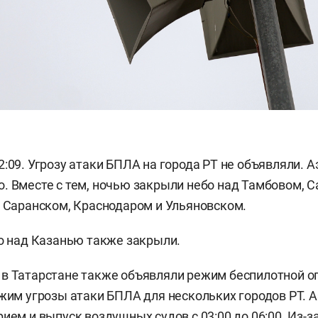
2:09. Угрозу атаки БПЛА на города РТ не объявляли. 
. Вместе с тем, ночью закрыли небо над Тамбовом, С
, Саранском, Краснодаром и Ульяновском.
 над Казанью также закрыли.
в Татарстане также объявляли режим беспилотной о
ежим угрозы атаки БПЛА для нескольких городов РТ. 
ием и выпуск воздушных судов с 03:00 до 06:00. Из-з