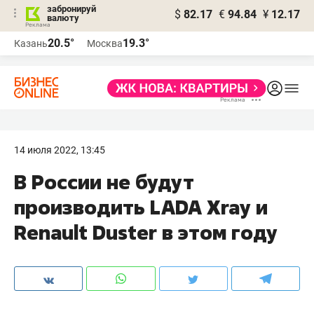
забронируй
$
82.17
€
94.84
¥
12.17
валюту
20.5°
19.3°
Казань
Москва
14 июля 2022, 13:45
В России не будут
производить LADA Xray и
Renault Duster в этом году