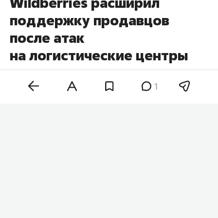
Wildberries расширил
поддержку продавцов
после атак
на логистические центры
1
Wildberries начал тестировать новую услугу для
продавцов, которые хранят товары на
собственных складах и самостоятельно
передают заказы маркетплейсу. Компания
будет брать на себя часть операций уже после
поступления товара в сортировочный центр. Об
этом сообщила
пресс-служба
объединенной
компании Wildberries и Russ.