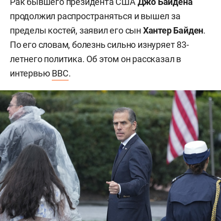
Рак бывшего президента США
Джо Байдена
продолжил распространяться и вышел за
пределы костей, заявил его сын
Хантер Байден
.
По его словам, болезнь сильно изнуряет 83-
летнего политика. Об этом он рассказал в
интервью
BBC
.