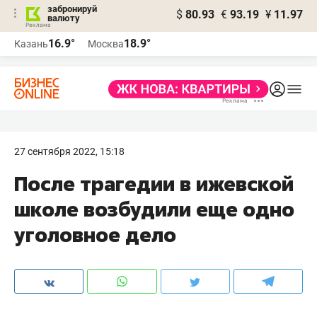
забронируй
$
80.93
€
93.19
¥
11.97
валюту
16.9°
18.9°
Казань
Москва
27 сентября 2022, 15:18
После трагедии в ижевской
школе возбудили еще одно
уголовное дело