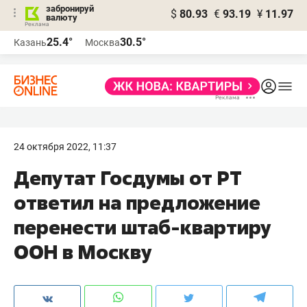
забронируй
$
80.93
€
93.19
¥
11.97
валюту
25.4°
30.5°
Казань
Москва
24 октября 2022, 11:37
Депутат Госдумы от РТ
ответил на предложение
перенести штаб-квартиру
ООН в Москву