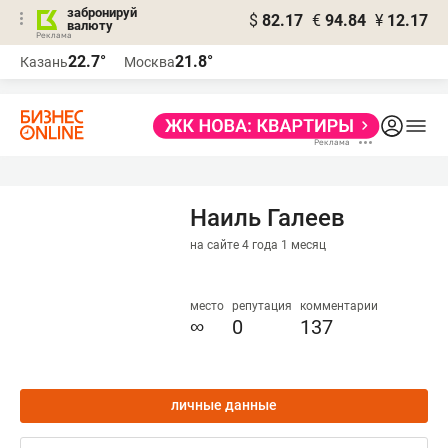
забронируй
$
82.17
€
94.84
¥
12.17
валюту
22.7°
21.8°
Казань
Москва
Наиль Галеев
на сайте 4 года 1 месяц
место
репутация
комментарии
∞
0
137
личные данные