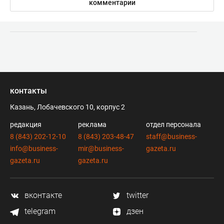
комментарии
контакты
Казань, Лобачевского 10, корпус 2
редакция
реклама
отдел персонала
8 (843) 202-12-10
8 (843) 203-48-47
staff@business-
info@business-
mir@business-
gazeta.ru
gazeta.ru
gazeta.ru
вконтакте
twitter
telegram
дзен