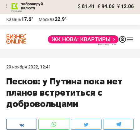
забронируй
$
81.41
€
94.06
¥
12.06
валюту
17.6°
22.9°
Казань
Москва
29 ноября 2022, 12:41
Песков: у Путина пока нет
планов встретиться с
добровольцами