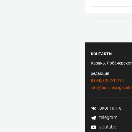
контакты
Казань, Лобачевского
редакция
8 (843) 202-12-10
info@business-gazeta
вконтакте
telegram
youtube