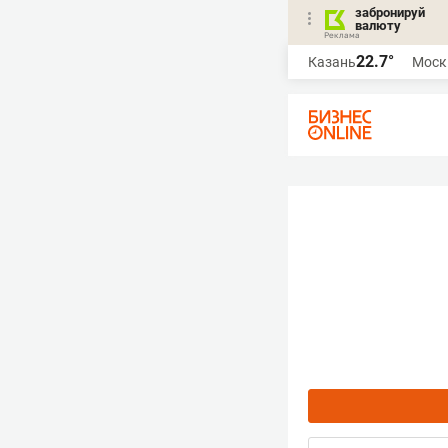
забронируй
валюту
22.7°
Казань
Моск