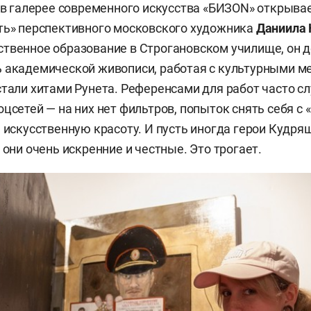
 в галерее современного искусства «БИЗON» открыва
ть» перспективного московского художника
Даниила
твенное образование в Строгановском училище, он 
 академической живописи, работая с культурными м
стали хитами Рунета. Референсами для работ часто с
оцсетеи
̆ — на них нет фильтров, попыток снять себя с
ь искусственную красоту. И пусть иногда герои Кудр
 они очень искренние и честные. Это трогает.