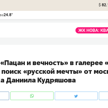
$
82.
24.8°
ва
«Пацан и вечность» в галерее
 поиск «русской мечты» от мо
а Даниила Кудряшова