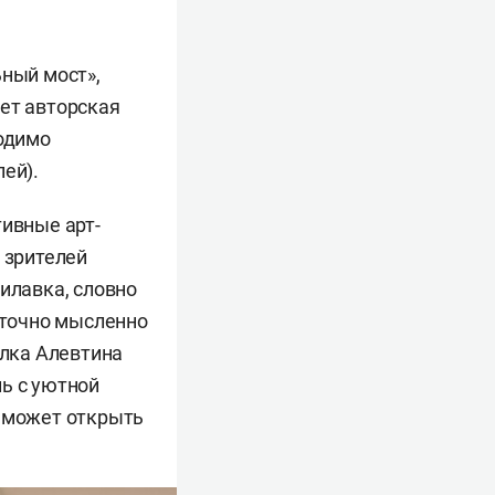
ьный мост»,
дет авторская
ходимо
ей).
тивные арт-
 зрителей
илавка, словно
таточно мысленно
алка Алевтина
ь с уютной
к может открыть