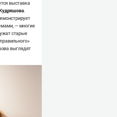
ется выставка
 Кудряшова
.
демонстрирует
емами, — многие
лужат старые
 «правильного»
яшова выглядят