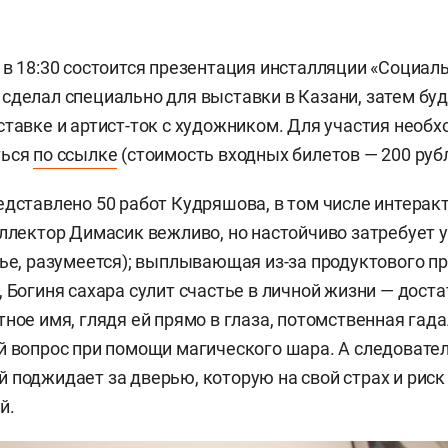
 в 18:30 состоится презентация инсталляции «Социал
сделал специально для выставки в Казани, затем бу
ставке и артист-ток с художником. Для участия необ
ться
по ссылке
(стоимость входных билетов — 200 рубл
едставлено 50 работ Кудряшова, в том числе интерак
оллектор
Димасик
вежливо, но настойчиво затребует у
тье, разумеется); выплывающая из-за продуктового пр
, Богиня сахара сулит счастье в личной жизни — дос
тное имя, глядя ей прямо в глаза, потомственная гад
й вопрос при помощи магического шара. А следовател
 поджидает за дверью, которую на свой страх и рис
й.