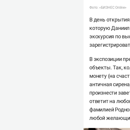
Фото: «БИЗНЕС Online»
В день открытия
которую Даниил 
экскурсия по вы
зарегистрирова
В экспозиции пр
объекты.
Так, к
монету (на счас
античная сирена
произнести заве
ответит на любо
фамилией Родной
любой желающи