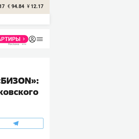
17
€
94.84
¥
12.17
 «БИЗON»:
сковского