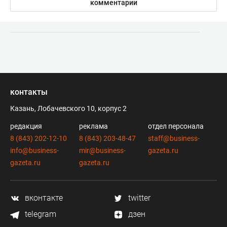
комментарии
контакты
Казань, Лобачевского 10, корпус 2
редакция
реклама
отдел персонала
8 (843) 202-12-10
8 (843) 203-48-47
staff@business-
info@business-
mir@business-
gazeta.ru
gazeta.ru
gazeta.ru
вконтакте
twitter
telegram
дзен