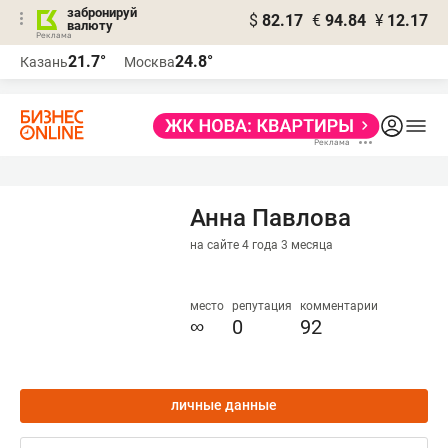
забронируй
$
82.17
€
94.84
¥
12.17
валюту
21.7°
24.8°
Казань
Москва
Анна Павлова
на сайте 4 года 3 месяца
место
репутация
комментарии
∞
0
92
личные данные