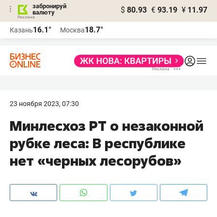
забронируй
$
80.93
€
93.19
¥
11.97
валюту
16.1°
18.7°
Казань
Москва
23 ноября 2023, 07:30
Минлесхоз РТ о незаконной
рубке леса: В республике
нет «черных лесорубов»