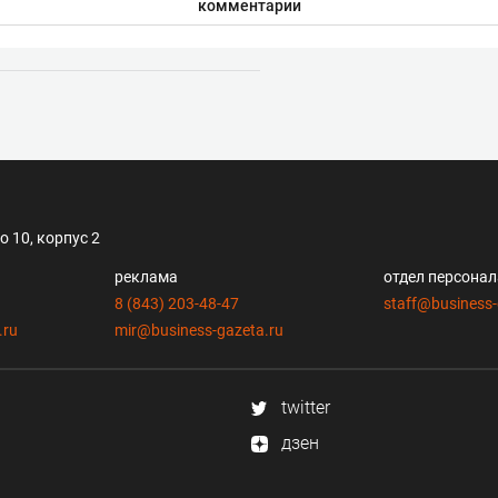
комментарии
 10, корпус 2
реклама
отдел персона
8 (843) 203-48-47
staff@business-
.ru
mir@business-gazeta.ru
twitter
дзен