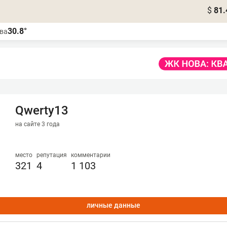
$
81.
30.8°
ва
Qwerty13
на сайте 3 года
место
репутация
комментарии
321
4
1 103
личные данные