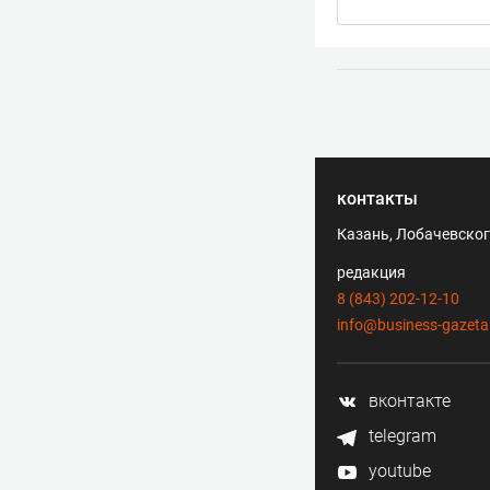
контакты
Казань, Лобачевского
редакция
8 (843) 202-12-10
info@business-gazeta
вконтакте
telegram
youtube