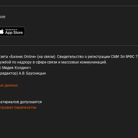
ние
зета «Бизнес Online» (на связи). Свидетельство о регистрации СМИ Эл №ФС 77
ужбой по надзору в сфере связи и массовых коммуникаций.
с Медия Холдинг»
редактор) А.В. Брусницын
ых данных
атериалов допускается
и
правил перепечатки