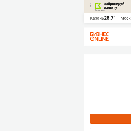
забронируй
валюту
28.7°
Казань
Моск