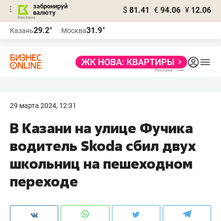
забронируй
$
81.41
€
94.06
¥
12.06
валюту
29.2°
31.9°
Казань
Москва
29 марта 2024, 12:31
В Казани на улице Фучика
водитель Skoda сбил двух
школьниц на пешеходном
переходе