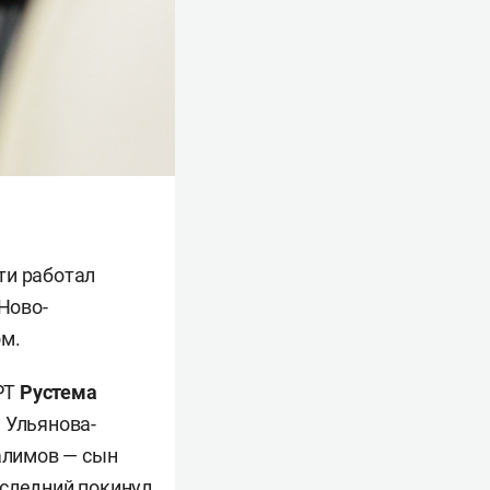
ти работал
Ново-
ом.
РТ
Рустема
 Ульянова-
Галимов — сын
последний покинул