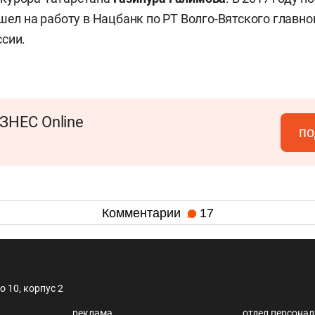
ешел на работу в Нацбанк по РТ Волго-Вятского главн
сии.
ЗНЕС Online
по
Комментарии
17
 10, корпус 2
реклама
отдел персона