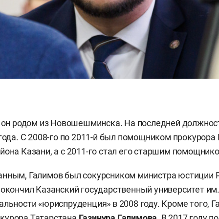
, он родом из Новошешминска. На последней должнос
 года. С 2008-го по 2011-й был помощником прокурора 
йона Казани, а с 2011-го стал его старшим помощник
анным, Галимов был сокурсником министра юстиции 
н окончил Казанский государственный университет им.
альности «юриспруденция» в 2008 году. Кроме того, 
курора Татарстана
Газинура Галимова
. В 2017 году 