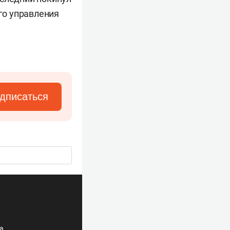
ого управления
дписаться
ла