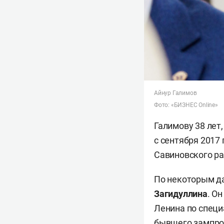
Айнур Галимов
Фото: «БИЗНЕС Online»
Галимову 38 лет
с сентября 2017
Савиновского ра
По некоторым д
Загидуллина
. О
Ленина по специ
бывшего зампро