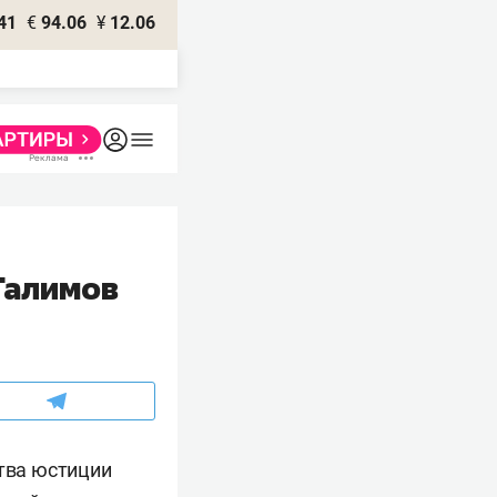
41
€
94.06
¥
12.06
Галимов
ства юстиции