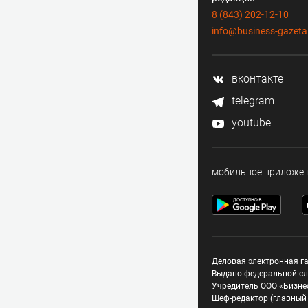
8 (843) 202-12-10
info@business-gazeta
вконтакте
telegram
youtube
мобильное приложе
Деловая электронная га
Выдано федеральной сл
Учредитель ООО «Бизне
Шеф-редактор (главный 