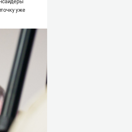
Инсайдеры
рточку уже