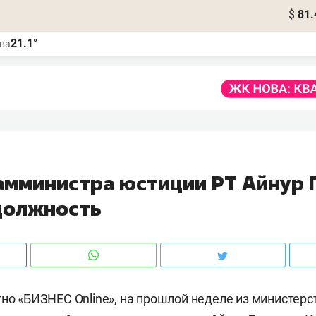
$
81.
21.1°
ва
амминистра юстиции РТ Айнур 
должность
тно «БИЗНЕС Online», на прошлой неделе из министер