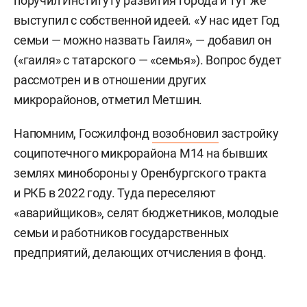
поручил Институту развития города и тут же
выступил с собственной идеей. «У нас идет Год
семьи — можно назвать Гаиля», — добавил он
(«гаиля» с татарского — «семья»). Вопрос будет
рассмотрен и в отношении других
микрорайонов, отметил Метшин.
Напомним, Госжилфонд
возобновил
застройку
соципотечного микрорайона М14 на бывших
землях минобороны у Оренбургского тракта
и РКБ в 2022 году. Туда переселяют
«аварийщиков», селят бюджетников, молодые
семьи и работников государственных
предприятий, делающих отчисления в фонд.