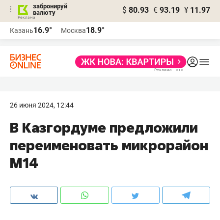
забронируй
$
80.93
€
93.19
¥
11.97
валюту
16.9°
18.9°
Казань
Москва
26 июня 2024, 12:44
В Казгордуме предложили
переименовать микрорайон
М14