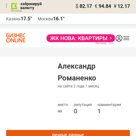
забронируй
$
82.17
€
94.84
¥
12.17
валюту
17.5°
16.1°
Казань
Москва
Александр
Романенко
на сайте 2 года 1 месяц
место
репутация
комментарии
∞
0
1
личные данные