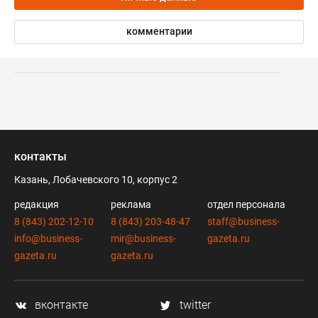
комментарии
контакты
Казань, Лобачевского 10, корпус 2
редакция
реклама
отдел персонала
8 (843) 202-12-10
8 (843) 203-48-47
staff@business-
info@business-
mir@business-
gazeta.ru
gazeta.ru
gazeta.ru
вконтакте
twitter