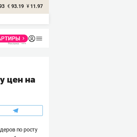
93
€
93.19
¥
11.97
у цен на
деров по росту