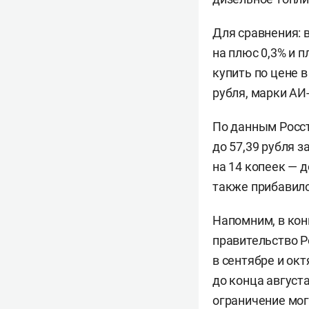
Для сравнения: 
на плюс 0,3% и 
купить по цене в
рубля, марки АИ-
По данным Росст
до 57,39 рубля з
на 14 копеек — д
также прибавило 
Напомним, в ко
правительство Р
в сентябре и ок
до конца август
ограничение мог