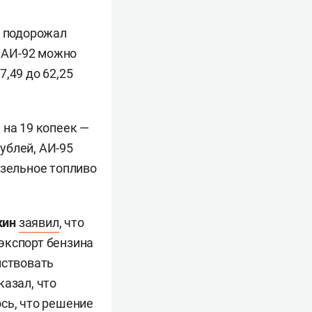
н подорожал
н АИ-92 можно
7,49 до 62,25
 на 19 копеек —
рублей, АИ-95
Дизельное топливо
кин
заявил
, что
экспорт бензина
йствовать
казал, что
сь, что решение