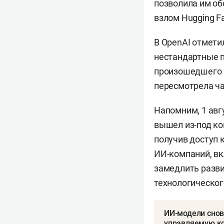
позволила им об
взлом Hugging F
В OpenAI отмети
нестандартные п
произошедшего 
пересмотрела ча
Напомним, 1 авг
вышел из-под ко
получив доступ 
ИИ-компаний, вк
замедлить разви
технологическог
ИИ-модели снов
управляемую к