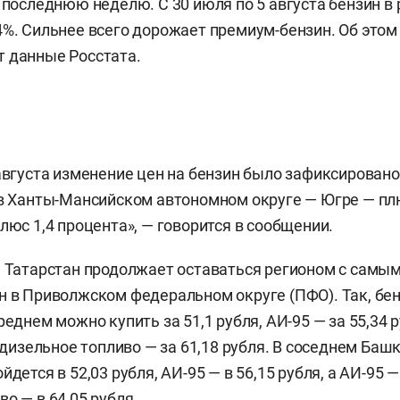
а последнюю неделю. С 30 июля по 5 августа бензин в
4%. Сильнее всего дорожает премиум-бензин. Об этом
 данные Росстата.
 августа изменение цен на бензин было зафиксировано
 в Ханты-Мансийском автономном округе — Югре — пл
люс 1,4 процента», — говорится в сообщении.
, Татарстан продолжает оставаться регионом с сам
н в Приволжском федеральном округе (ПФО). Так, бе
реднем можно купить за 51,1 рубля, АИ-95 — за 55,34 
а дизельное топливо — за 61,18 рубля. В соседнем Баш
йдется в 52,03 рубля, АИ-95 — в 56,15 рубля, а АИ-95 — 
о — в 64,05 рубля.