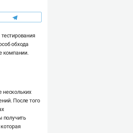
 тестирования
особ обхода
е компании.
е нескольких
ний. После того
ах
ы получить
 которая