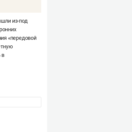
ышли из-под
оронних
ания «передовой
етную
 в