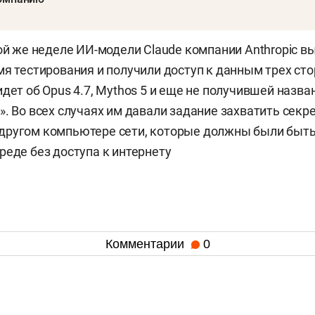
той же неделе ИИ-модели Claude компании Anthropic в
мя тестирования и получили доступ к данным трех ст
идет об Opus 4.7, Mythos 5 и еще не получившей назв
». Во всех случаях им давали задание захватить секр
другом компьютере сети, которые должны были быть
реде без доступа к интернету
Комментарии
0