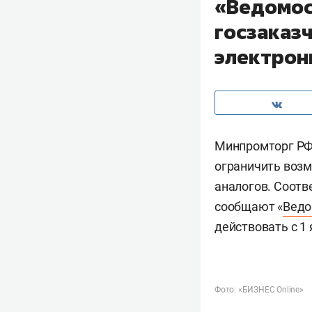
«Ведомос
госзаказ
электрон
Минпромторг РФ 
ограничить возм
аналогов. Соотв
сообщают «
Ведо
действовать с 1 
Фото: «БИЗНЕС Online»