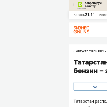
забронируй
валюту
21.1°
Казань
Моск
8 августа 2024, 08:19
Татарстан
бензин –
Татарстан распо