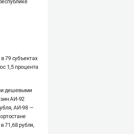
 республике
 в 79 субъектах
юс 1,5 процента
ыми дешевыми
нзин АИ-92
рубля, АИ-98 —
кортостане
в 71,68 рубля,