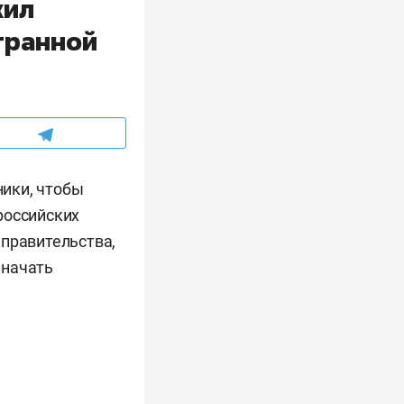
жил
транной
ики, чтобы
российских
 правительства,
 начать