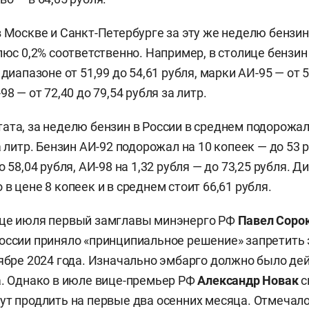
в Москве и Санкт-Петербурге за эту же неделю бензи
плюс 0,2% соответственно. Например, в столице бензи
 диапазоне от 51,99 до 54,61 рубля, марки АИ-95 — от 5
98 — от 72,40 до 79,54 рубля за литр.
ата, за неделю бензин в России в среднем подорожал
а литр. Бензин АИ-92 подорожал на 10 копеек — до 53 
о 58,04 рубля, АИ-98 на 1,32 рубля — до 73,25 рубля. 
в цене 8 копеек и в среднем стоит 66,61 рубля.
нце июля первый замглавы минэнерго РФ
Павел Соро
оссии приняло «принципиальное решение» запретить 
тябре 2024 года. Изначально эмбарго должно было де
а. Однако в июле вице-премьер РФ
Александр Новак
с
ут продлить на первые два осенних месяца. Отмечало