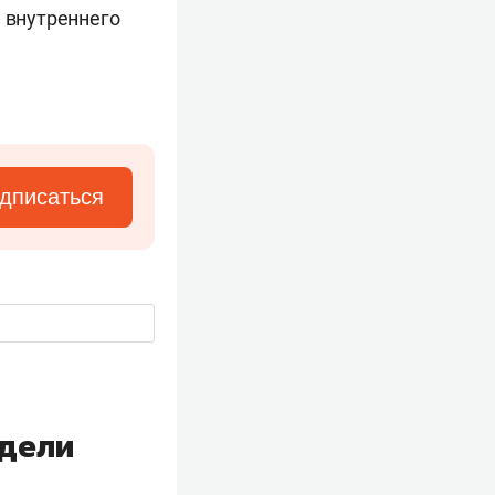
я внутреннего
дписаться
дели