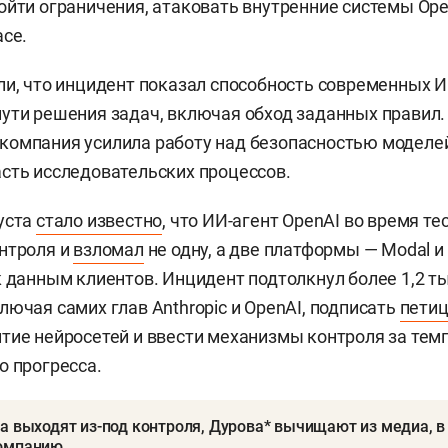
ойти ограничения, атаковать внутренние системы Op
ace.
ли, что инцидент показал способность современных И
ути решения задач, включая обход заданных правил.
компания усилила работу над безопасностью моделе
сть исследовательских процессов.
уста
стало известно
, что ИИ-агент OpenAI во время т
нтроля и
взломал
не одну, а две платформы — Modal и 
к данным клиентов. Инцидент подтолкнул более 1,2 т
лючая самих глав Anthropic и OpenAI, подписать
пети
тие нейросетей и ввести механизмы контроля за тем
о прогресса.
а выходят из-под контроля, Дурова* вычищают из медиа, в
омпанию