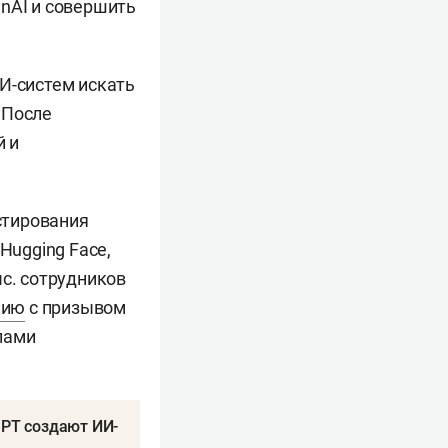
enAI и совершить
И-систем искать
 После
й и
естирования
Hugging Face,
ыс. сотрудников
цию
с призывом
пами
 РТ создают ИИ-