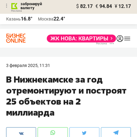
забронируй
$
82.17
€
94.84
¥
12.17
валюту
16.8°
22.4°
Казань
Москва
3 февраля 2025, 11:31
В Нижнекамске за год
отремонтируют и построят
25 объектов на 2
миллиарда