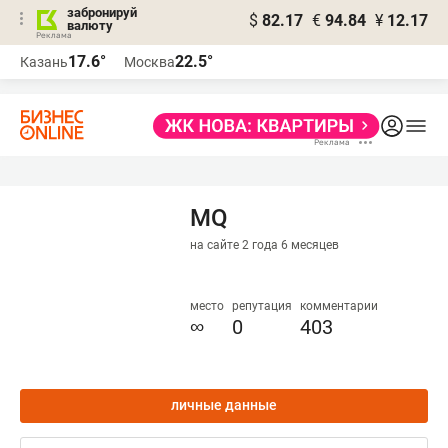
забронируй
$
82.17
€
94.84
¥
12.17
валюту
17.6°
22.5°
Казань
Москва
MQ
на сайте 2 года 6 месяцев
место
репутация
комментарии
∞
0
403
личные данные