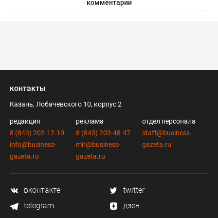
комментарии
контакты
Казань, Лобачевского 10, корпус 2
редакция
реклама
отдел персонала
8 (843) 202-12-10
8 (843) 203-48-47
staff@business-
info@business-
mir@business-
gazeta.ru
gazeta.ru
gazeta.ru
вконтакте
twitter
telegram
дзен