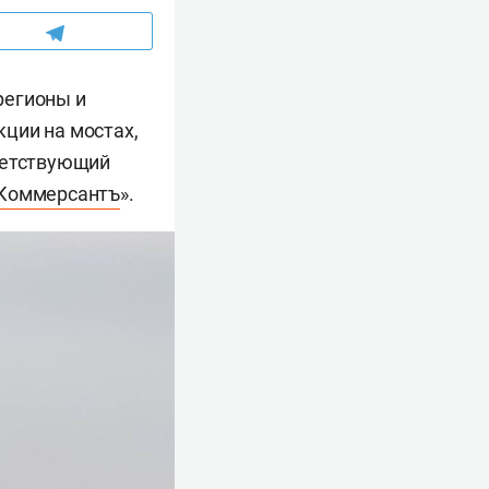
регионы и
ции на мостах,
ветствующий
Коммерсантъ
».