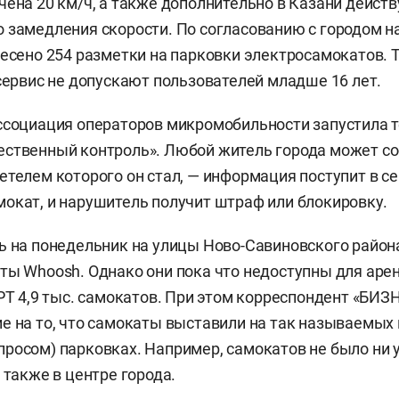
чена 20 км/ч, а также дополнительно в Казани действ
 замедления скорости. По согласованию с городом 
несено 254 разметки на парковки электросамокатов. 
 сервис не допускают пользователей младше 16 лет.
ссоциация операторов микромобильности запустила 
ественный контроль». Любой житель города может с
етелем которого он стал, — информация поступит в се
окат, и нарушитель получит штраф или блокировку.
ь на понедельник на улицы Ново-Савиновского район
ты Whoosh. Однако они пока что недоступны для аре
РТ 4,9 тыс. самокатов. При этом корреспондент «БИЗН
е на то, что самокаты выставили на так называемых 
росом) парковках. Например, самокатов не было ни у
 также в центре города.