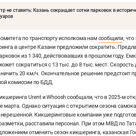
тр не ставить: Казань сокращает сотни парковок в истори
туаров
комитета по транспорту исполкома нам
сообщили
, чт
инга в центре Казани предложили сократить. Предл
арковок из 1 340, действовавших в прошлом году. Емк
может сократиться с 13 тыс. до 8 тыс. мест. Скорост
ничить 20 км/ч. Окончательное решение предстоит п
ой комиссии по БДД.
икшеринга Urent и Whoosh сообщали, что в 2025-м от
це марта. Однако ситуация с открытием сезона самока
я нерешенной. Кикшеринговые компании уже подготов
разметки, расставили персонал. При этом МВД по Тат
дложением отменить сезон кикшеринга, казанская Г