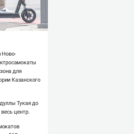
в Ново-
лектросамокаты
 зона для
ории Казанского
бдуллы Тукая до
 весь центр.
амокатов