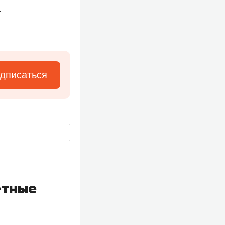
.
дписаться
етные