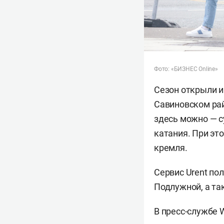
Фото: «БИЗНЕС Online»
Сезон открыли и 
Савиновском рай
здесь можно — с
катания. При эт
кремля.
Сервис Urent по
Подлужной, а та
В пресс-службе 