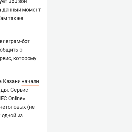
ует 360 зон
на данный момент
Там также
телеграм-бот
ообщить о
рвис, которому
а Казани
начали
нды. Сервис
ЕС Online»
нетоповых (не
 одной из