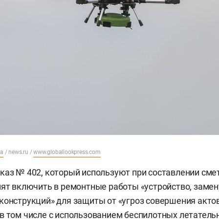
ia
/ news.ru /
www.globallookpress.com
каз № 402, который используют при составлении сме
лят включить в ремонтные работы «устройство, замен
конструкций» для защиты от «угроз совершения акто
в том числе с использованием беспилотных летатель