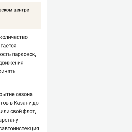
ческом центре
о количество
агается
ость парковок,
ь движения
ринять
крытие сезона
тов в Казани до
или свой флот,
арстану
осавтоинспекция