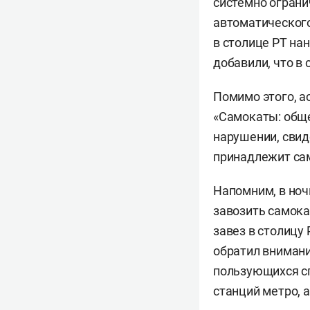
системно ограни
автоматического
в столице РТ на
добавили, что в
Помимо этого, а
«Самокаты: общ
нарушении, свид
принадлежит сам
Напомним, в ноч
завозить самока
завез в столицу 
обратил внимани
пользующихся сп
станций метро, а