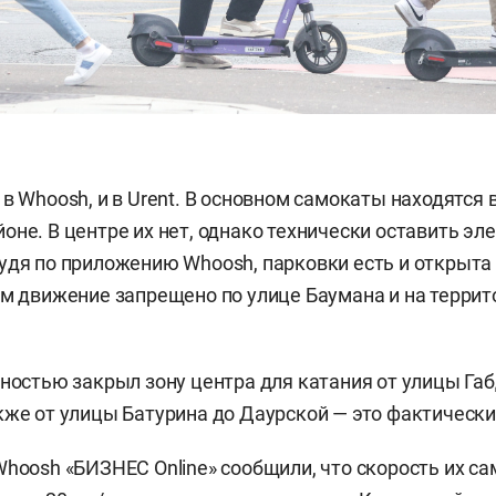
в Whoosh, и в Urent. В основном самокаты находятся 
оне. В центре их нет, однако технически оставить э
удя по приложению Whoosh, парковки есть и открыта
ом движение запрещено по улице Баумана и на террит
лностью закрыл зону центра для катания от улицы Га
кже от улицы Батурина до Даурской — это фактически
Whoosh «БИЗНЕС Online» сообщили, что скорость их с