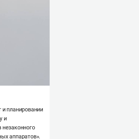
т и планировании
у и
в незаконного
ных аппаратов».