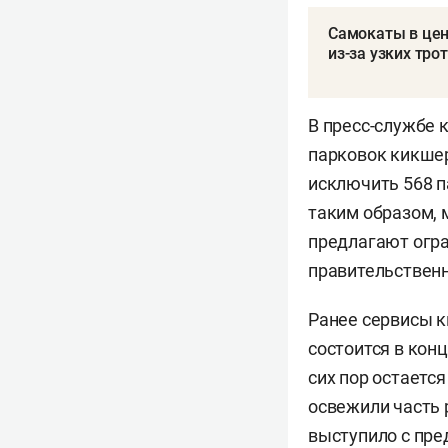
Самокаты в цен
из-за узких тро
В пресс-службе 
парковок кикшер
исключить 568 п
таким образом, 
предлагают огра
правительственн
Ранее сервисы к
состоится в кон
сих пор остаетс
освежили часть 
выступило
с пре