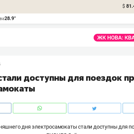
$
81.
28.9°
ва
4
 стали доступны для поездок п
амокаты
дняшнего дня электросамокаты стали доступны для по