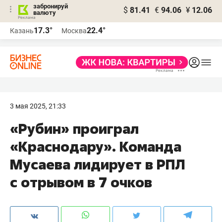
забронируй
$
81.41
€
94.06
¥
12.06
валюту
17.3°
22.4°
Казань
Москва
3 мая 2025, 21:33
«Рубин» проиграл
«Краснодару». Команда
Мусаева лидирует в РПЛ
с отрывом в 7 очков