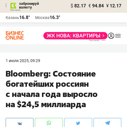
забронируй
$
82.17
€
94.84
¥
12.17
валюту
16.8°
16.3°
Казань
Москва
1 июля 2025, 09:29
Bloomberg: Состояние
богатейших россиян
с начала года выросло
на $24,5 миллиарда