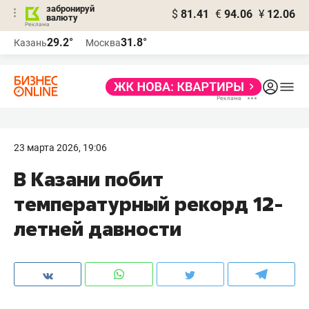
забронируй
$
81.41
€
94.06
¥
12.06
валюту
29.2°
31.8°
Казань
Москва
23 марта 2026, 19:06
В Казани побит
температурный рекорд 12-
летней давности