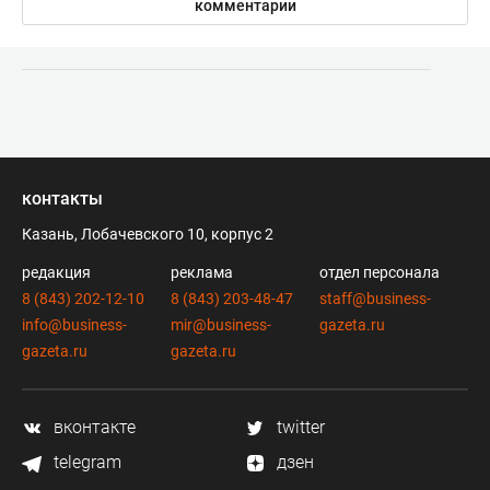
комментарии
контакты
Казань, Лобачевского 10, корпус 2
редакция
реклама
отдел персонала
8 (843) 202-12-10
8 (843) 203-48-47
staff@business-
info@business-
mir@business-
gazeta.ru
gazeta.ru
gazeta.ru
вконтакте
twitter
telegram
дзен