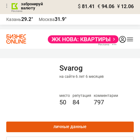
забронируй
$
81.41
€
94.06
¥
12.06
валюту
29.2°
31.9°
Казань
Москва
Svarog
на сайте 6 лет 6 месяцев
место
репутация
комментарии
50
84
797
личные данные