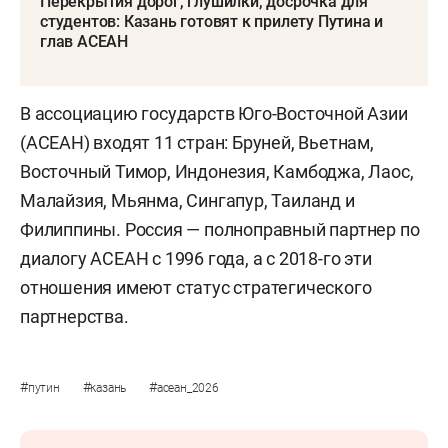
Перекрытия дорог, глушилки, досрочка для
студентов: Казань готовят к прилету Путина и
глав АСЕАН
В ассоциацию государств Юго-Восточной Азии
(АСЕАН) входят 11 стран: Бруней, Вьетнам,
Восточный Тимор, Индонезия, Камбоджа, Лаос,
Малайзия, Мьянма, Сингапур, Таиланд и
Филиппины. Россия — полноправный партнер по
диалогу АСЕАН с 1996 года, а с 2018-го эти
отношения имеют статус стратегического
партнерства.
#
#
#
путин
казань
асеан_2026