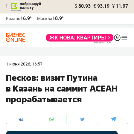
забронируй
$
80.93
€
93.19
¥
11.97
валюту
16.9°
18.9°
Казань
Москва
1 июня 2026, 16:57
Песков: визит Путина
в Казань на саммит АСЕАН
прорабатывается