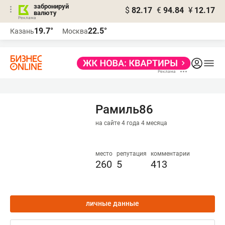
забронируй
$
82.17
€
94.84
¥
12.17
валюту
19.7°
22.5°
Казань
Москва
Рамиль86
на сайте 4 года 4 месяца
место
репутация
комментарии
260
5
413
личные данные