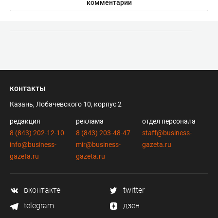
комментарии
контакты
Казань, Лобачевского 10, корпус 2
редакция
реклама
отдел персонала
8 (843) 202-12-10
8 (843) 203-48-47
staff@business-
info@business-
mir@business-
gazeta.ru
gazeta.ru
gazeta.ru
вконтакте
twitter
telegram
дзен