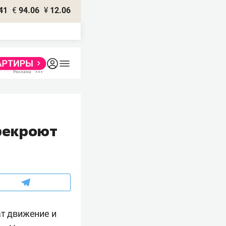
41
€
94.06
¥
12.06
рекроют
ат движение и