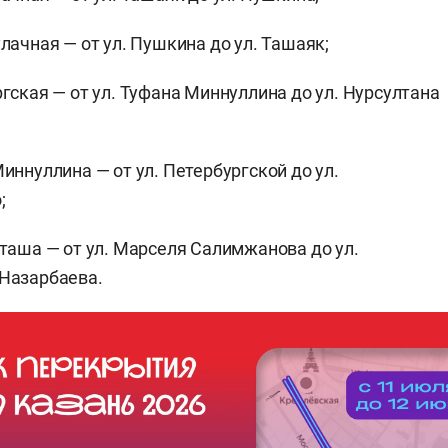
улачная — от ул. Пушкина до ул. Ташаяк;
ргская — от ул. Туфана Миннуллина до ул. Нурсултана
;
Миннуллина — от ул. Петербургской до ул.
;
кташа — от ул. Марселя Салимжанова до ул.
Назарбаева.