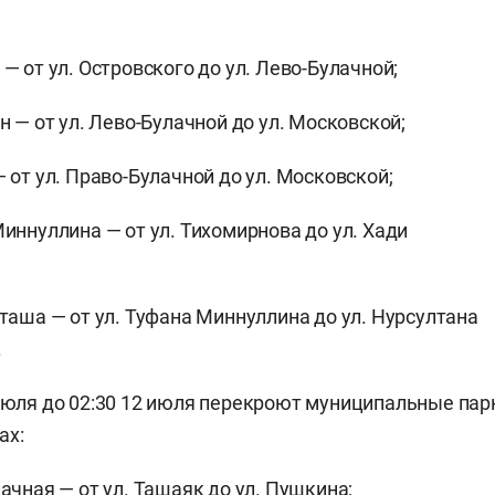
;
— от ул. Островского до ул. Лево-Булачной;
н — от ул. Лево-Булачной до ул. Московской;
— от ул. Право-Булачной до ул. Московской;
Миннуллина — от ул. Тихомирнова до ул. Хади
кташа — от ул. Туфана Миннуллина до ул. Нурсултана
.
 июля до 02:30 12 июля перекроют муниципальные пар
ах:
лачная — от ул. Ташаяк до ул. Пушкина;