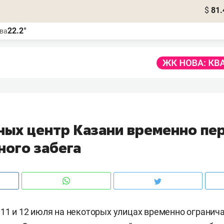
$
81.
22.2°
ва
ных центр Казани временно пе
ного забега
 11 и 12 июля на некоторых улицах временно огранич