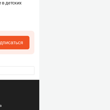
 в детских
дписаться
ла