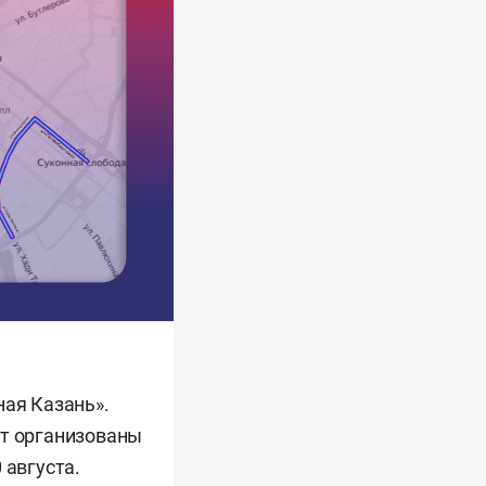
ная Казань».
ут организованы
 августа.