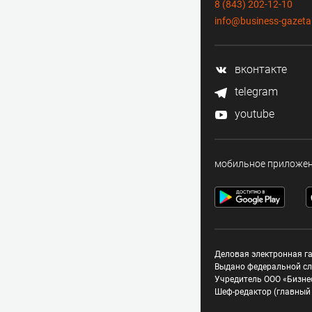
8 (843) 202-12-10
info@business-gazeta
вконтакте
telegram
youtube
мобильное приложе
Деловая электронная га
Выдано федеральной сл
Учредитель ООО «Бизне
Шеф-редактор (главный 