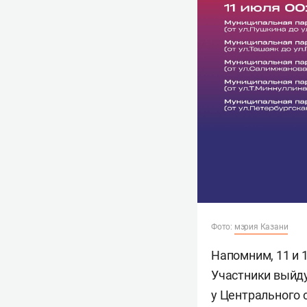
Фото:
мэрия Казани
Напомним, 11 и 
Участники выйду
у Центрального 