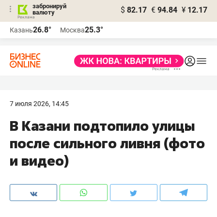
забронируй
$
82.17
€
94.84
¥
12.17
валюту
26.8°
25.3°
Казань
Москва
7 июля 2026, 14:45
В Казани подтопило улицы
после сильного ливня (фото
и видео)