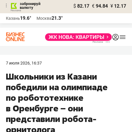
забронируй
$
82.17
€
94.84
¥
12.17
валюту
19.6°
21.3°
Казань
Москва
7 июля 2026, 16:37
Школьники из Казани
победили на олимпиаде
по робототехнике
в Оренбурге – они
представили робота-
орнитолога