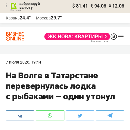
забронируй
$
81.41
€
94.06
¥
12.06
валюту
24.4°
29.7°
Казань
Москва
7 июля 2026, 19:44
На Волге в Татарстане
перевернулась лодка
с рыбаками – один утонул