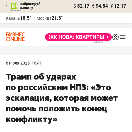
забронируй
$
82.17
€
94.84
¥
12.17
валюту
18.5°
21.3°
Казань
Москва
8 июля 2026, 16:47
Трамп об ударах
по российским НПЗ: «Это
эскалация, которая может
помочь положить конец
конфликту»