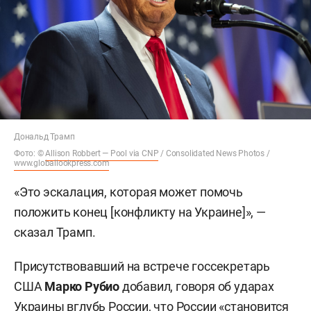
Дональд Трамп
Фото: ©
Allison Robbert — Pool via CNP
/ Consolidated News Photos /
www.globallookpress.com
«Это эскалация, которая может помочь
положить конец [конфликту на Украине]», —
сказал Трамп.
Присутствовавший на встрече госсекретарь
США
Марко Рубио
добавил, говоря об ударах
Украины вглубь России, что России «становится