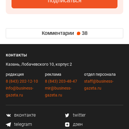
подписаться
Комментарии
38
контакты
Казань, Лобачевского 10, корпус 2
редакция
реклама
отдел персонала
8 (843) 202-12-10
8 (843) 203-48-47
staff@business-
info@business-
mir@business-
gazeta.ru
gazeta.ru
gazeta.ru
вконтакте
twitter
telegram
дзен