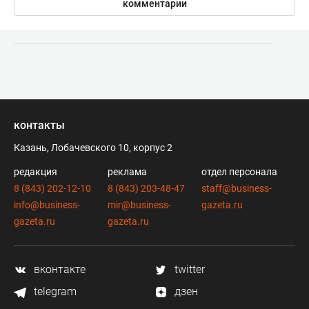
комментарии
контакты
Казань, Лобачевского 10, корпус 2
редакция
реклама
отдел персонала
8 (843) 202-12-10
8 (843) 203-48-47
staff@business-
info@business-
mir@business-
gazeta.ru
gazeta.ru
gazeta.ru
вконтакте
twitter
telegram
дзен