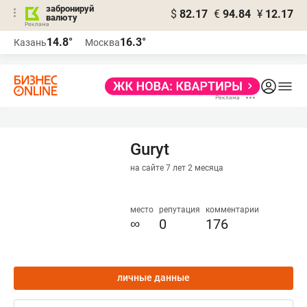
забронируй
$
82.17
€
94.84
¥
12.17
валюту
14.8°
16.3°
Казань
Москва
Guryt
на сайте 7 лет 2 месяца
место
репутация
комментарии
∞
0
176
личные данные