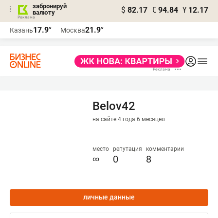
забронируй
$
82.17
€
94.84
¥
12.17
валюту
17.9°
21.9°
Казань
Москва
Belov42
на сайте 4 года 6 месяцев
место
репутация
комментарии
∞
0
8
личные данные