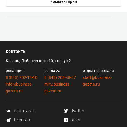
комментарии
контакты
Казань, Лобачевского 10, корпус 2
редакция
реклама
отдел персонала
8 (843) 202-12-10
8 (843) 203-48-47
staff@business-
info@business-
mir@business-
gazeta.ru
gazeta.ru
gazeta.ru
вконтакте
twitter
telegram
дзен