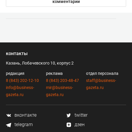
комментарии
контакты
Казань, Лобачевского 10, корпус 2
редакция
реклама
отдел персонала
8 (843) 202-12-10
8 (843) 203-48-47
staff@business-
info@business-
mir@business-
gazeta.ru
gazeta.ru
gazeta.ru
вконтакте
twitter
telegram
дзен