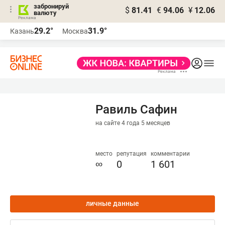
забронируй
$
81.41
€
94.06
¥
12.06
валюту
29.2°
31.9°
Казань
Москва
Равиль Сафин
на сайте 4 года 5 месяцев
место
репутация
комментарии
∞
0
1 601
личные данные