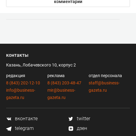
комментарии
контакты
Казань, Лобачевского 10, корпус 2
редакция
реклама
отдел персонала
8 (843) 202-12-10
8 (843) 203-48-47
staff@business-
info@business-
mir@business-
gazeta.ru
gazeta.ru
gazeta.ru
вконтакте
twitter
telegram
дзен