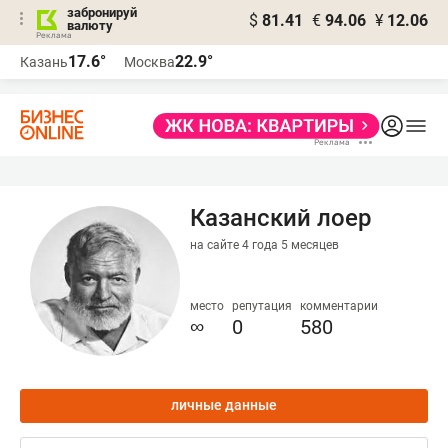
забронируй
$
81.41
€
94.06
¥
12.06
валюту
17.6°
22.9°
Казань
Москва
Казанский лоер
на сайте 4 года 5 месяцев
место
репутация
комментарии
∞
0
580
личные данные