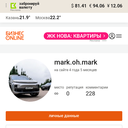
забронируй
$
81.41
€
94.06
¥
12.06
валюту
21.9°
22.2°
Казань
Москва
mark.oh.mark
на сайте 4 года 5 месяцев
место
репутация
комментарии
∞
0
228
личные данные