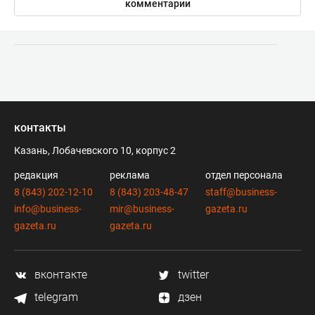
комментарии
контакты
Казань, Лобачевского 10, корпус 2
редакция
реклама
отдел персонала
8 (843) 202-12-10
8 (843) 203-48-47
staff@business-
info@business-
mir@business-
gazeta.ru
gazeta.ru
gazeta.ru
вконтакте
twitter
telegram
дзен