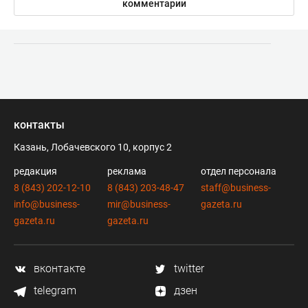
комментарии
контакты
Казань, Лобачевского 10, корпус 2
редакция
реклама
отдел персонала
8 (843) 202-12-10
8 (843) 203-48-47
staff@business-
info@business-
mir@business-
gazeta.ru
gazeta.ru
gazeta.ru
вконтакте
twitter
telegram
дзен