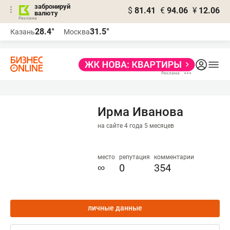
забронируй
$
81.41
€
94.06
¥
12.06
валюту
28.4°
31.5°
Казань
Москва
Ирма Иванова
на сайте 4 года 5 месяцев
место
репутация
комментарии
∞
0
354
личные данные